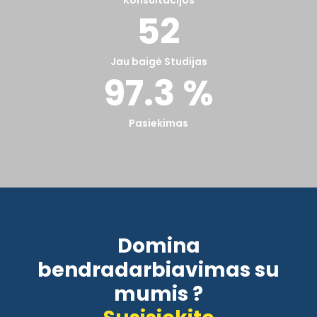
Konsultacijos
52
Jau baigė Studijas
97.3 %
Pasiekimas
Domina
bendradarbiavimas su
mumis ?