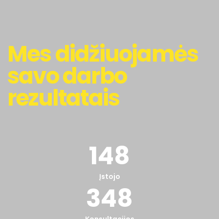
Mes didžiuojamės
savo darbo
rezultatais
148
Įstojo
348