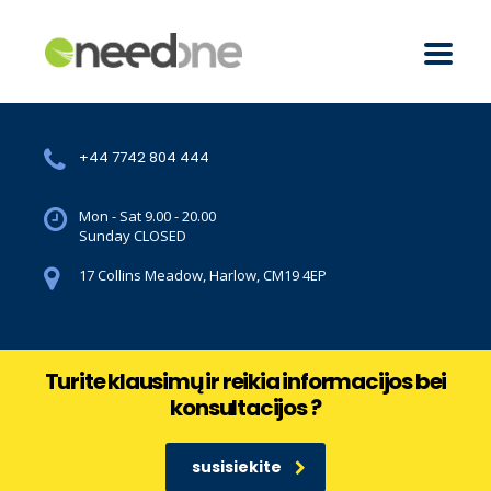
+44 7742 804 444
Mon - Sat 9.00 - 20.00
Sunday CLOSED
17 Collins Meadow, Harlow, CM19 4EP
Turite klausimų ir reikia informacijos bei
konsultacijos ?
susisiekite