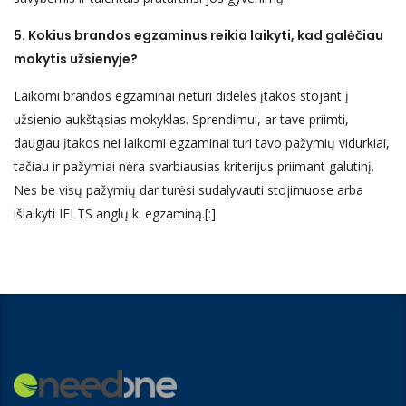
5. Kokius brandos egzaminus reikia laikyti, kad galėčiau
mokytis užsienyje?
Laikomi brandos egzaminai neturi didelės įtakos stojant į
užsienio aukštąsias mokyklas. Sprendimui, ar tave priimti,
daugiau įtakos nei laikomi egzaminai turi tavo pažymių vidurkiai,
tačiau ir pažymiai nėra svarbiausias kriterijus priimant galutinį.
Nes be visų pažymių dar turėsi sudalyvauti stojimuose arba
išlaikyti IELTS anglų k. egzaminą.[:]