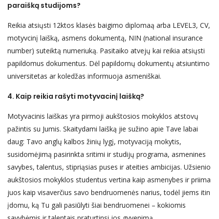
paraišką studijoms?
Reikia atsiųsti 12ktos klasės baigimo diplomaą arba LEVEL3, CV,
motyvcinį laišką, asmens dokumentą, NIN (national insurance
number) suteiktą numeriuką. Pasitaiko atvejų kai reikia atsiųsti
papildomus dokumentus. Dėl papildomų dokumentų atsiuntimo
universitetas ar koledžas informuoja asmeniškai.
4. Kaip reikia rašyti motyvacinį laišką?
Motyvacinis laiškas yra pirmoji aukštosios mokyklos atstovų
pažintis su Jumis. Skaitydami laišką jie sužino apie Tave labai
daug: Tavo anglų kalbos žinių lygį, motyvaciją mokytis,
susidomėjimą pasirinkta sritimi ir studijų programa, asmenines
savybes, talentus, stipriąsias puses ir ateities ambicijas. Užsienio
aukštosios mokyklos studentus vertina kaip asmenybes ir priima
juos kaip visaverčius savo bendruomenės narius, todėl jiems itin
įdomu, ką Tu gali pasiūlyti šiai bendruomenei – kokiomis
savybėmis ir talentais praturtinsi jos gyvenimą.