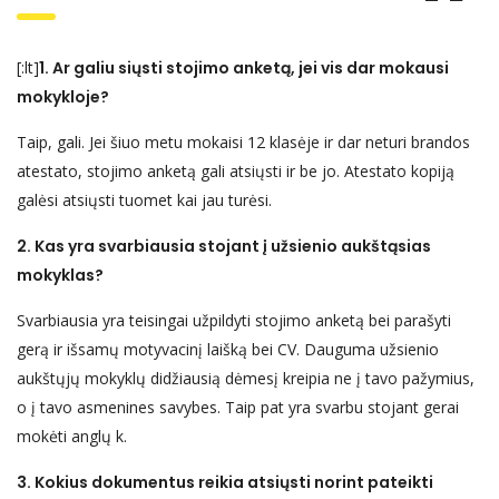
[:lt]
1. Ar galiu siųsti stojimo anketą, jei vis dar mokausi
mokykloje?
Taip, gali. Jei šiuo metu mokaisi 12 klasėje ir dar neturi brandos
atestato, stojimo anketą gali atsiųsti ir be jo. Atestato kopiją
galėsi atsiųsti tuomet kai jau turėsi.
2. Kas yra svarbiausia stojant į užsienio aukštąsias
mokyklas?
Svarbiausia yra teisingai užpildyti stojimo anketą bei parašyti
gerą ir išsamų motyvacinį laišką bei CV. Dauguma užsienio
aukštųjų mokyklų didžiausią dėmesį kreipia ne į tavo pažymius,
o į tavo asmenines savybes. Taip pat yra svarbu stojant gerai
mokėti anglų k.
3. Kokius dokumentus reikia atsiųsti norint pateikti