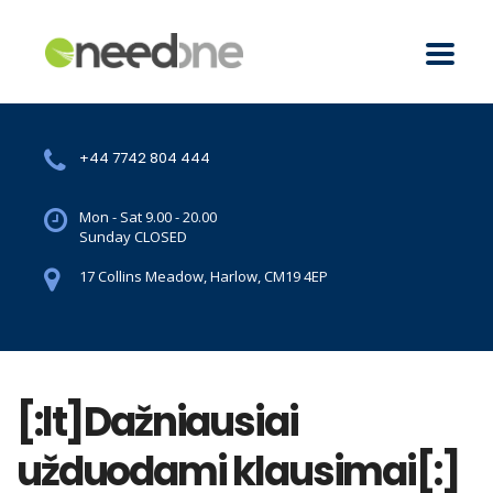
+44 7742 804 444
Mon - Sat 9.00 - 20.00
Sunday CLOSED
17 Collins Meadow, Harlow, CM19 4EP
[:lt]Dažniausiai
užduodami klausimai[:]